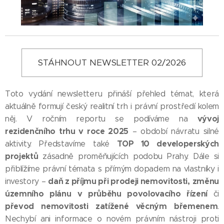
STÁHNOUT NEWSLETTER 02/2026
Toto vydání newsletteru přináší přehled témat, která
aktuálně formují český realitní trh i právní prostředí kolem
vývoj
něj. V ročním reportu se podíváme na
rezidenčního trhu v roce 2025
– období návratu silné
TOP 10 developerských
aktivity. Představíme také
projektů
zásadně proměňujících podobu Prahy. Dále si
přiblížíme právní témata s přímým dopadem na vlastníky i
daň z příjmu
při prodeji nemovitosti,
změnu
investory –
územního plánu
v průběhu povolovacího řízení
či
převod nemovitosti zatížené věcným břemenem
.
Nechybí ani informace o novém právním nástroji proti