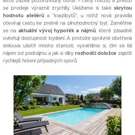
letos zažívá pozoruhodný obrat – ceny rostou, a přesto
skrytou
se prodeje výrazně zrychlily. Ukážeme si také
hodnotu ateliérů
a "kvazibytů", u nichž nová pravidla
otevírají cestu ke změně na plnohodnotný byt. Zaměříme
aktuální vývoj hypoték a nájmů
se na
, které zásadně
ovlivňují dostupnost bydlení. A protože správně ošetřená
smlouva ušetří mnoho starostí, vysvětlíme si, čím se liší
rozhodčí doložce
nájem od podnájmu a jak si díky
zajistit
rychlejší řešení případných sporů.