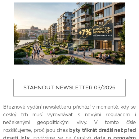
STÁHNOUT NEWSLETTER 03/2026
Březnové vydání newsletteru přichází v momentě, kdy se
český trh musí vyrovnávat s novými regulacemi i
nečekanými geopolitickými vlivy. V tomto čísle
byty třikrát dražší než před
rozklíčujeme, proč jsou dnes
deseti lety
data o cenovém
, podíváme se na čerstvá