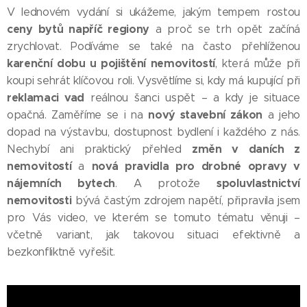
V lednovém vydání si ukážeme, jakým tempem rostou
ceny bytů napříč regiony
a proč se trh opět začíná
zrychlovat. Podíváme se také na často přehlíženou
karenční dobu u pojištění nemovitostí
, která může při
koupi sehrát klíčovou roli. Vysvětlíme si, kdy má kupující při
reklamaci vad
reálnou šanci uspět – a kdy je situace
nový stavební zákon
opačná. Zaměříme se i na
a jeho
dopad na výstavbu, dostupnost bydlení i každého z nás.
z
měn v daních z
Nechybí ani praktický přehled
nemovitostí
nová pravidla pro drobné opravy v
a
nájemních bytech
spoluvlastnictví
. A protože
nemovitosti
bývá častým zdrojem napětí, připravila jsem
pro Vás video, ve kterém se tomuto tématu věnuji –
včetně variant, jak takovou situaci efektivně a
bezkonfliktně vyřešit.