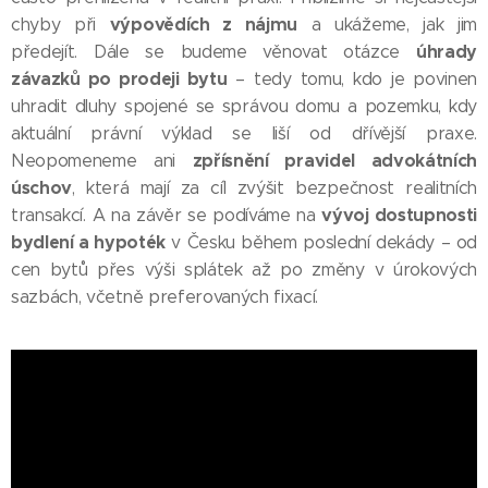
výpovědích z nájmu
chyby při
a ukážeme, jak jim
úhrady
předejít. Dále se budeme věnovat otázce
závazků po prodeji bytu
– tedy tomu, kdo je povinen
uhradit dluhy spojené se správou domu a pozemku, kdy
aktuální právní výklad se liší od dřívější praxe.
zpřísnění pravidel advokátních
Neopomeneme ani
úschov
, která mají za cíl zvýšit bezpečnost realitních
vývoj dostupnosti
transakcí. A na závěr se podíváme na
bydlení a hypoték
v Česku během poslední dekády – od
cen bytů přes výši splátek až po změny v úrokových
sazbách, včetně preferovaných fixací.