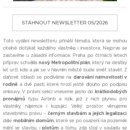
STÁHNOUT NEWSLETTER 05/2026
Toto vydání newsletteru přináší témata, která se mohou
citelně dotýkat každého vlastníka i investora. Nejprve se
zastavíme u zásadní informace: Praha po čtrnácti letech
nový Metropolitní plán
příprav schválila
, který na desítky
let určí, kde a jak se v hlavním městě bude smět stavět. Z
darování nemovitostí v
daňové oblasti se podíváme na
rodině
a dvě pasti, které hrozí ještě dlouho po podpisu
krátkodobých
smlouvy. V právní sekci vneseme jasno do
pronájmů
typu Airbnb a rizik, jež z nich plynou pro
vlastníky, nájemce i kupující. Velký prostor věnujeme
černým stavbám a jejich legalizaci
stavebnímu právu –
,
mobilním domům
dále
, které se po osazení na pozemek
plotům
mění ve stavbu, i
a tomu, zda stojí v souladu se