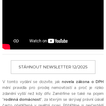
STÁHNOUT NEWSLETTER 12/2025
novela zákona o DPH
V tomto vydání se dozvíte, jak
mění pravidla pro prodej nemovitostí a proč je riziko
zdanění vyšší než kdy dřív. Zaměříme se také na pojem
rodinná domácnost
"
", za kterým se skrývají právní úskalí
často přehlížená v realitní praxi. Přiblížíme si nejčastější