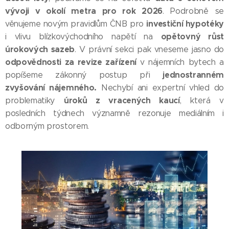
vývoji v okolí metra pro rok 2026
. Podrobně se
investiční hypotéky
věnujeme novým pravidlům ČNB pro
opětovný růst
i vlivu blízkovýchodního napětí na
úrokových sazeb
. V právní sekci pak vneseme jasno do
odpovědnosti za revize zařízení
v nájemních bytech a
jednostranném
popíšeme zákonný postup při
zvyšování nájemného.
Nechybí ani expertní vhled do
úroků z vracených kaucí
problematiky
, která v
posledních týdnech významně rezonuje mediálním i
odborným prostorem.