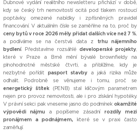
Dubnové vydání realitního newsletteru přichází v době,
kdy se český trh nemovitostí ocitá pod tlakem rostoucí
poptávky, omezené nabídky i zpřísněných pravidel
financování. V aktuálním čísle se zaměříme na to, proč by
c
eny bytů v roce 2026 měly přidat dalších více než 7 %
,
trhu nájemního
a podíváme se na čerstvá data z
bydlení
developerské projekty
. Představíme rozsáhlé
,
které v Praze a Brně mění bývalé brownfieldy na
plnohodnotné městské čtvrti, a přiblížíme, kdy je
pasport stavby
nezbytné pořídit
a jaká rizika může
odhalit. Podrobně se věnujeme i tomu, proč se
energetický štítek
(PENB) stal klíčovým parametrem
nejen pro provoz nemovitosti, ale i pro získání hypotéky.
okamžité
V právní sekci pak vneseme jasno do podmínek
výpovědi nájmu
rozdíly mezi
a popíšeme zásadní
pronájmem a podnájmem,
které se v praxi často
zaměňují.