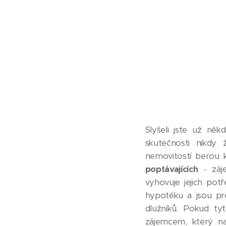
Slyšeli jste už něk
skutečnosti nikdy
nemovitostí berou k
poptávajících
- záje
vyhovuje jejich pot
hypotéku a jsou pr
dlužníků. Pokud ty
zájemcem, který n