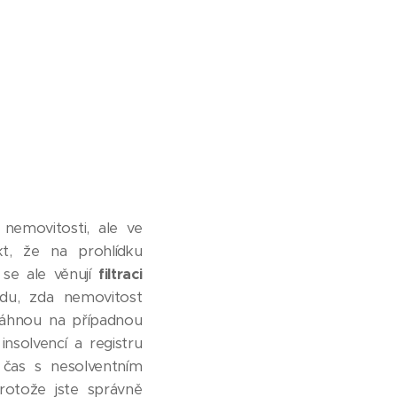
 nemovitosti, ale ve
t, že na prohlídku
 se ale věnují
filtraci
edu, zda nemovitost
osáhnou na případnou
solvencí a registru
 čas s nesolventním
otože jste správně