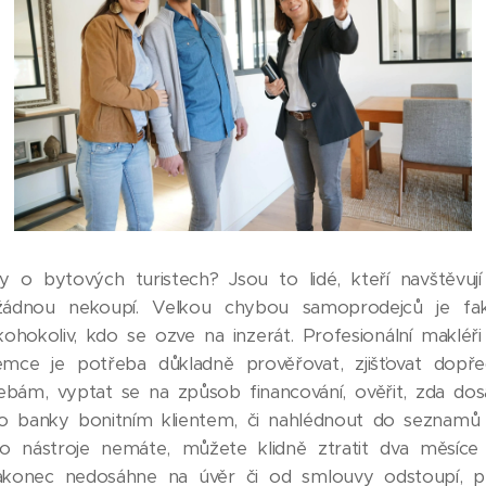
dy o bytových turistech? Jsou to lidé, kteří navštěvují
 žádnou nekoupí. Velkou chybou samoprodejců je fak
ohokoliv, kdo se ozve na inzerát. Profesionální makléři
mce je potřeba důkladně prověřovat, zjišťovat dopř
řebám, vyptat se na způsob financování, ověřit, zda d
o banky bonitním klientem, či nahlédnout do seznamů in
to nástroje nemáte, můžete klidně ztratit dva měsíce
akonec nedosáhne na úvěr či od smlouvy odstoupí, pr