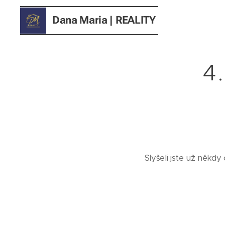
Dana Maria
| REALITY
4
Slyšeli jste už někdy