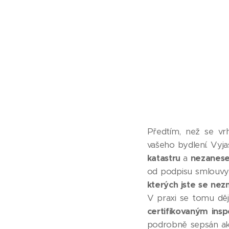
Předtím, než se vr
vašeho bydlení. Vyj
katastru
a
nezanese
od podpisu smlouv
kterých jste se nezm
V praxi se tomu děj
certifikovaným ins
podrobně sepsán aktu