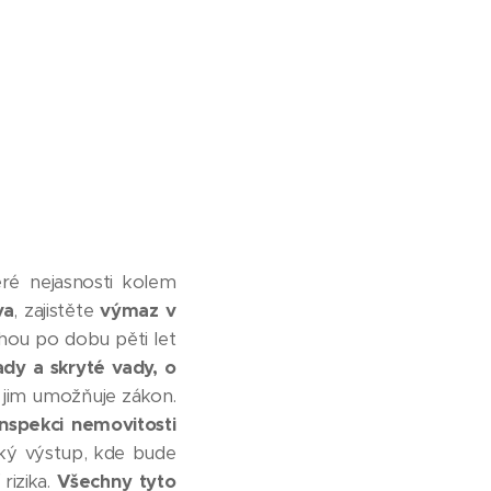
ré nejasnosti kolem
va
, zajistěte
výmaz v
ohou po dobu pěti let
dy a skryté vady, o
 jim umožňuje zákon.
inspekci nemovitosti
cký výstup, kde bude
rizika.
Všechny tyto