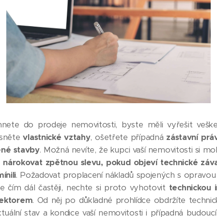
hnete do prodeje nemovitosti, byste měli vyřešit veške
asněte
vlastnické vztahy
, ošetřete případná
zástavní prá
né stavby
. Možná nevíte, že kupci vaší nemovitosti si m
y
nárokovat zpětnou slevu, pokud objeví technické záva
ínili
. Požadovat proplacení nákladů spojených s opravou
e čím dál častěji, nechte si proto vyhotovit
technickou 
pektorem
. Od něj po důkladné prohlídce obdržíte techni
ální stav a kondice vaší nemovitosti i případná budoucí 