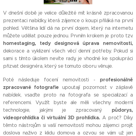
V dnešní době je velice důležité mít krásně zpracovanou
prezentaci nabídky, která zájemce o koupi přiláká na první
pohled. Většina lidí dá na první dojem, který na internetu
můžete udělat pouze jednou. Prvním krokem je proto tzv.
homestaging, tedy designová úprava nemovitosti,
dekorace a vyklizení všech věcí denní potřeby. Pokud si
sami s tímto úkolem nevíte rady, je vhodné ke spolupráci
přizvat designéra, který se tomuto oboru věnuje.
profesionálně
Poté následuje focení nemovitosti -
zpracované fotografie
upoutají pozornost v záplavě
nabídek, vsaďte proto na fotografa se specializací a
referencemi. Využít byste ale měli všechny moderní
půdorys,
technologie, jakými je zpracovaný
videoprohlídka či virtuální 3D prohlídka.
A proč? Díky
těmto nástrojům si vaší nemovitostí mohou zájemci projít
doslova naživo z klidu domova a ozvou se vám už jen